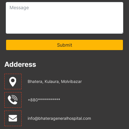
Submit
Adderess
Bhatera, Kulaura, Molvibazar
+880***********
info@bhaterageneralhospital.com